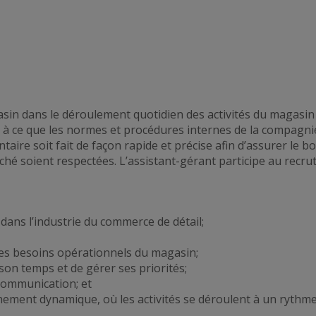
sin dans le déroulement quotidien des activités du magasin 
le à ce que les normes et procédures internes de la compagni
ntaire soit fait de façon rapide et précise afin d’assurer l
ché
soient respectées. L’assistant-gérant participe au recr
dans l’industrie du commerce de détail;
 les besoins opérationnels du magasin;
son temps et de gérer ses priorités;
communication; et
onnement dynamique,
où les activités se déroulent à un rythm