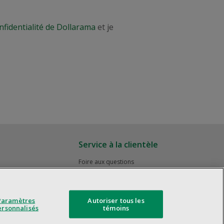
nfidentialité de Dollarama
et je
Service à la clientèle
Foire aux questions
Rappels de produits
Nous joindre
Gestion des témoins
Paramètres
Autoriser tous les
ersonnalisés
témoins