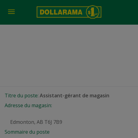
Toggle
navigation
Assistant-gérant de
magasin
Edmonton, AB
Titre du poste:
Assistant-gérant de magasin
Adresse du magasin:
Edmonton, AB T6J 7B9
Sommaire du poste