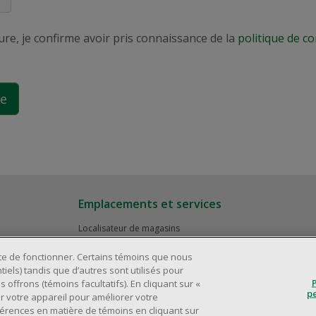
e, je confirme avoir pris connaissance de la
politique de co
Emplacements et services
Localisateur de magasins
Relation avec les investisseurs
ite de fonctionner. Certains témoins que nous
Partenaires immobiliers
iels) tandis que d’autres sont utilisés pour
 offrons (témoins facultatifs). En cliquant sur «
p
r votre appareil pour améliorer votre
férences en matière de témoins en cliquant sur