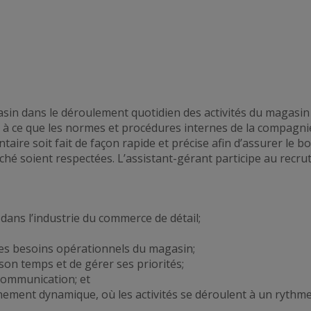
sin dans le déroulement quotidien des activités du magasin 
le à ce que les normes et procédures internes de la compagni
ntaire soit fait de façon rapide et précise afin d’assurer l
ché
soient respectées. L’assistant-gérant participe au recr
dans l’industrie du commerce de détail;
 les besoins opérationnels du magasin;
son temps et de gérer ses priorités;
communication; et
onnement dynamique,
où les activités se déroulent à un rythm