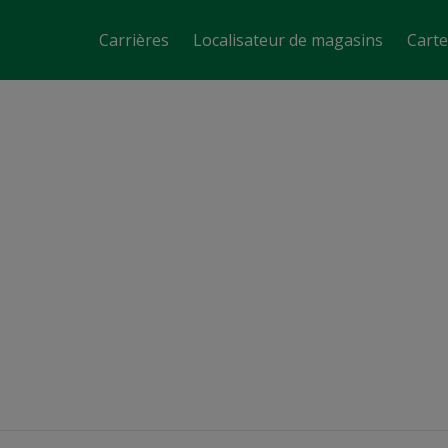
Carrières
Localisateur de magasins
Cart
Assistant-gérant de magasin
Lévis, QC