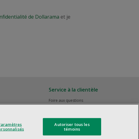
nfidentialité de Dollarama
et je
Service à la clientèle
Foire aux questions
Rappels de produits
Nous joindre
Gestion des témoins
Paramètres
Autoriser tous les
ersonnalisés
témoins