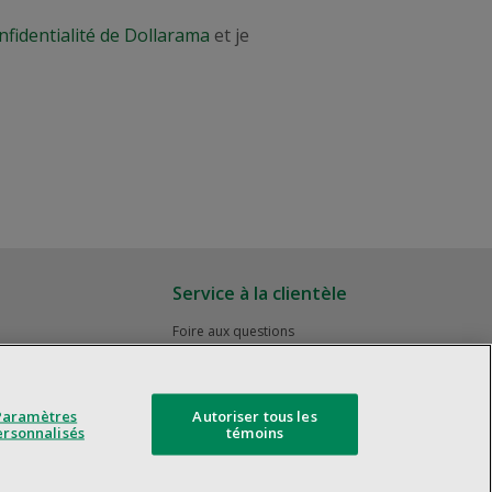
nfidentialité de Dollarama
et je
Service à la clientèle
Foire aux questions
Rappels de produits
Nous joindre
Gestion des témoins
Paramètres
Autoriser tous les
ersonnalisés
témoins