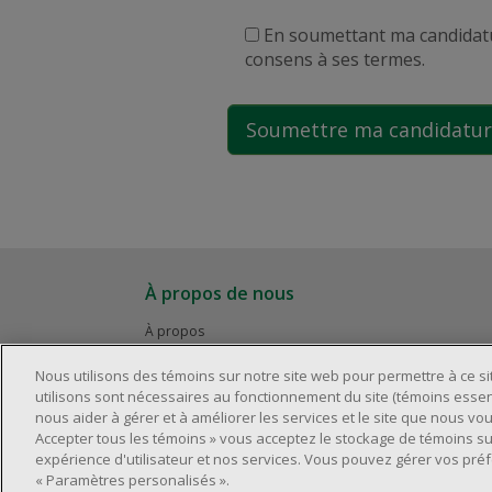
En soumettant ma candidatur
consens à ses termes.
À propos de nous
À propos
Carrières
Nous utilisons des témoins sur notre site web pour permettre à ce s
utilisons sont nécessaires au fonctionnement du site (témoins essent
nous aider à gérer et à améliorer les services et le site que nous vous
Accepter tous les témoins » vous acceptez le stockage de témoins su
expérience d'utilisateur et nos services. Vous pouvez gérer vos pré
©
« Paramètres personalisés ».