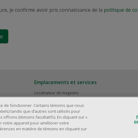
e, je confirme avoir pris connaissance de la
politique de co
Emplacements et services
Localisateur de magasins
Relation avec les investisseurs
ite de fonctionner. Certains témoins que nous
Partenaires immobiliers
iels) tandis que d’autres sont utilisés pour
 offrons (témoins facultatifs). En cliquant sur «
p
r votre appareil pour améliorer votre
férences en matière de témoins en cliquant sur
2025 Dollarama Inc. Tous droits réservés.
Aspects juridiques
Politique d'accessibilité