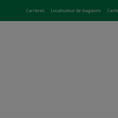
Carrières
Localisateur de magasins
Cart
Gérant de magasin
Baie-St-Paul, QC