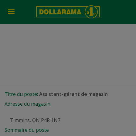
Toggle
navigation
Assistant-gérant de
magasin
Timmins, ON
Titre du poste:
Assistant-gérant de magasin
Adresse du magasin:
Timmins, ON P4R 1N7
Sommaire du poste