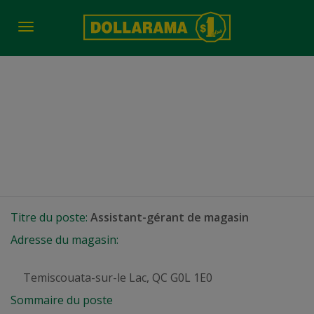
Toggle
navigation
Assistant-gérant de
magasin
Temiscouata-sur-le Lac, QC
Titre du poste:
Assistant-gérant de magasin
Adresse du magasin:
Temiscouata-sur-le Lac, QC G0L 1E0
Sommaire du poste