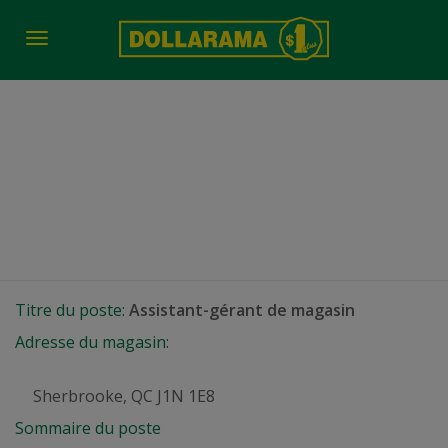
Toggle
navigation
Assistant-gérant de
magasin
Sherbrooke, QC
Titre du poste:
Assistant-gérant de magasin
Adresse du magasin:
Sherbrooke, QC J1N 1E8
Sommaire du poste