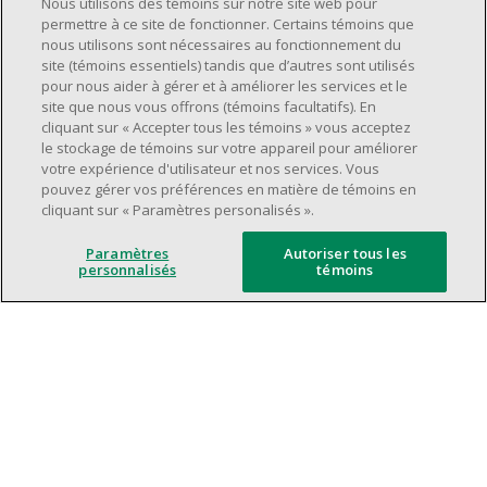
Nous utilisons des témoins sur notre site web pour
supervision.
permettre à ce site de fonctionner. Certains témoins que
nous utilisons sont nécessaires au fonctionnement du
Avoir une grande disponibilité (quarts de
site (témoins essentiels) tandis que d’autres sont utilisés
travail le jour, le soir, la fin de semaine).
pour nous aider à gérer et à améliorer les services et le
Être capable d'organiser efficacement son
site que nous vous offrons (témoins facultatifs). En
cliquant sur « Accepter tous les témoins » vous acceptez
temps et de gérer ses priorités.
le stockage de témoins sur votre appareil pour améliorer
Excellentes compétences en matière de
votre expérience d'utilisateur et nos services. Vous
communication et de relations
pouvez gérer vos préférences en matière de témoins en
cliquant sur « Paramètres personalisés ».
interpersonnelles.
Avoir du leadership et un bon esprit
Paramètres
Autoriser tous les
d'équipe.
personnalisés
témoins
Capacité à effectuer plusieurs tâches à la
fois, à établir des priorités et à travailler
dans un environnement dynamique, rapide,
et à fort volume.
Être axé sur le service à la clientèle.
L'intelligence artificielle est utilisée
uniquement comme outil d'évaluation pour