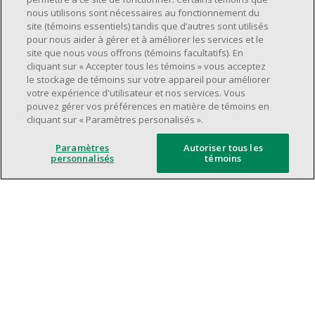
Avoir une grande disponibilité (quarts de
nous utilisons sont nécessaires au fonctionnement du
travail le jour, le soir, la fin de semaine).
site (témoins essentiels) tandis que d’autres sont utilisés
pour nous aider à gérer et à améliorer les services et le
Être capable d'organiser efficacement son
site que nous vous offrons (témoins facultatifs). En
temps et de gérer ses priorités.
cliquant sur « Accepter tous les témoins » vous acceptez
Excellentes compétences en matière de
le stockage de témoins sur votre appareil pour améliorer
votre expérience d'utilisateur et nos services. Vous
communication et de relations
pouvez gérer vos préférences en matière de témoins en
interpersonnelles.
cliquant sur « Paramètres personalisés ».
Avoir du leadership et un bon esprit
d'équipe.
Paramètres
Autoriser tous les
personnalisés
témoins
Capacité à effectuer plusieurs tâches à la
fois, à établir des priorités et à travailler
dans un environnement dynamique, rapide,
et à fort volume.
Être axé sur le service à la clientèle.
L'intelligence artificielle est utilisée
uniquement comme outil d'évaluation pour
soutenir le processus de recrutement. Elle ne