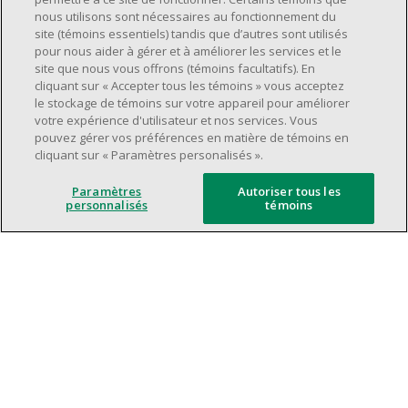
Avoir une grande disponibilité (quarts de
nous utilisons sont nécessaires au fonctionnement du
travail le jour, le soir, la fin de semaine).
site (témoins essentiels) tandis que d’autres sont utilisés
pour nous aider à gérer et à améliorer les services et le
Être capable d'organiser efficacement son
site que nous vous offrons (témoins facultatifs). En
temps et de gérer ses priorités.
cliquant sur « Accepter tous les témoins » vous acceptez
Excellentes compétences en matière de
le stockage de témoins sur votre appareil pour améliorer
votre expérience d'utilisateur et nos services. Vous
communication et de relations
pouvez gérer vos préférences en matière de témoins en
interpersonnelles.
cliquant sur « Paramètres personalisés ».
Avoir du leadership et un bon esprit
d'équipe.
Paramètres
Autoriser tous les
personnalisés
témoins
Capacité à effectuer plusieurs tâches à la
fois, à établir des priorités et à travailler
dans un environnement dynamique, rapide,
et à fort volume.
Être axé sur le service à la clientèle.
L'intelligence artificielle est utilisée
uniquement comme outil d'évaluation pour
soutenir le processus de recrutement. Elle ne