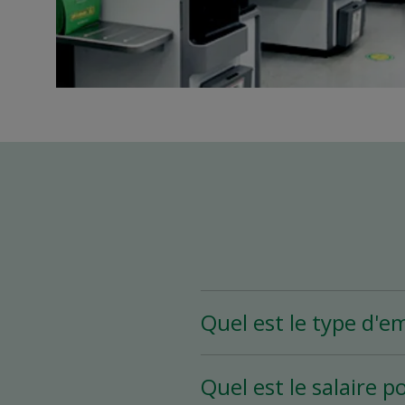
Quel est le type d'e
Le poste d’assistant(e)
Quel est le salaire p
heures et plus par sema