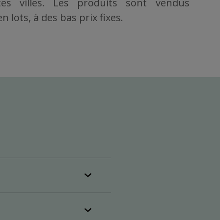
es villes. Les produits sont vendus
 lots, à des bas prix fixes.
plein (25
r semaine),