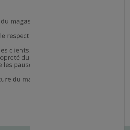
l du magasin.
le respect des
es clients.
propreté du magasin.
e les pauses
meture du magasin au