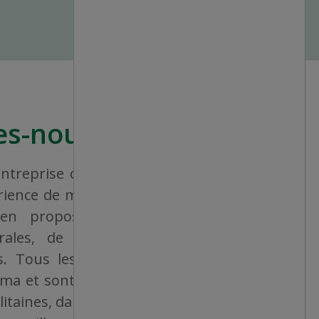
s-nous?
treprise canadienne qui vise à offrir à
érience de magasinage homogène et une
, en proposant un vaste éventail de
rales, de produits consommables et
ers. Tous les magasins sont détenus et
ama et sont bien situés, que ce soit dans
taines, dans des villes de taille moyenne