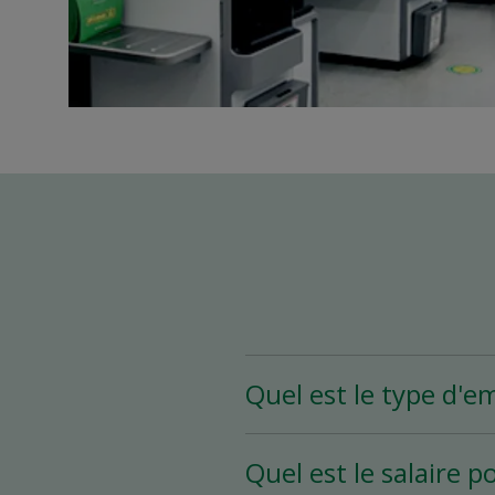
Quel est le type d'e
Le poste d’assistant(e)
Quel est le salaire p
heures et plus par sema