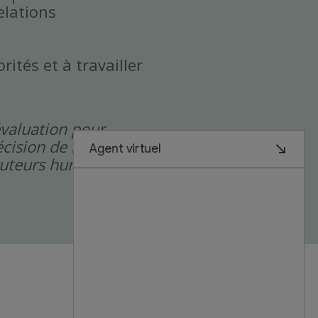
elations
rités et à travailler
évaluation pour
cision de rejet de
cruteurs humains.