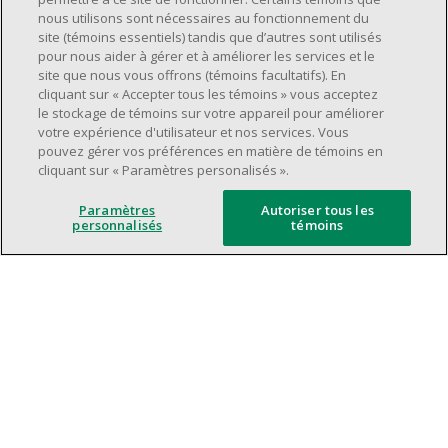
Avoir une grande disponibilité (quarts de
nous utilisons sont nécessaires au fonctionnement du
travail le jour, le soir, la fin de semaine).
site (témoins essentiels) tandis que d’autres sont utilisés
pour nous aider à gérer et à améliorer les services et le
Être capable d'organiser efficacement son
site que nous vous offrons (témoins facultatifs). En
temps et de gérer ses priorités.
cliquant sur « Accepter tous les témoins » vous acceptez
Excellentes compétences en matière de
le stockage de témoins sur votre appareil pour améliorer
votre expérience d'utilisateur et nos services. Vous
communication et de relations
pouvez gérer vos préférences en matière de témoins en
interpersonnelles.
cliquant sur « Paramètres personalisés ».
Avoir du leadership et un bon esprit
d'équipe.
Paramètres
Autoriser tous les
personnalisés
témoins
Capacité à effectuer plusieurs tâches à la
fois, à établir des priorités et à travailler
dans un environnement dynamique, rapide,
et à fort volume.
Être axé sur le service à la clientèle.
L'intelligence artificielle est utilisée
uniquement comme outil d'évaluation pour
soutenir le processus de recrutement. Elle ne