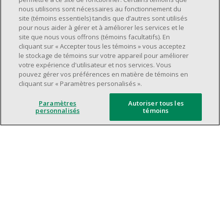
Avoir une grande disponibilité (quarts de
nous utilisons sont nécessaires au fonctionnement du
travail le jour, le soir, la fin de semaine).
site (témoins essentiels) tandis que d’autres sont utilisés
pour nous aider à gérer et à améliorer les services et le
Être capable d'organiser efficacement son
site que nous vous offrons (témoins facultatifs). En
temps et de gérer ses priorités.
cliquant sur « Accepter tous les témoins » vous acceptez
Excellentes compétences en matière de
le stockage de témoins sur votre appareil pour améliorer
votre expérience d'utilisateur et nos services. Vous
communication et de relations
pouvez gérer vos préférences en matière de témoins en
interpersonnelles.
cliquant sur « Paramètres personalisés ».
Avoir du leadership et un bon esprit
d'équipe.
Paramètres
Autoriser tous les
personnalisés
témoins
Capacité à effectuer plusieurs tâches à la
fois, à établir des priorités et à travailler
dans un environnement dynamique, rapide,
et à fort volume.
Être axé sur le service à la clientèle.
L'intelligence artificielle est utilisée
uniquement comme outil d'évaluation pour
soutenir le processus de recrutement. Elle ne