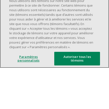
Nous utilisons des témoins sur notre site web pour
supervision.
permettre à ce site de fonctionner. Certains témoins que
nous utilisons sont nécessaires au fonctionnement du
Avoir une grande disponibilité (quarts de
site (témoins essentiels) tandis que d’autres sont utilisés
travail le jour, le soir, la fin de semaine).
pour nous aider à gérer et à améliorer les services et le
Être capable d'organiser efficacement son
site que nous vous offrons (témoins facultatifs). En
cliquant sur « Accepter tous les témoins » vous acceptez
temps et de gérer ses priorités.
le stockage de témoins sur votre appareil pour améliorer
Excellentes compétences en matière de
votre expérience d'utilisateur et nos services. Vous
communication et de relations
pouvez gérer vos préférences en matière de témoins en
cliquant sur « Paramètres personalisés ».
interpersonnelles.
Avoir du leadership et un bon esprit
Paramètres
Autoriser tous les
d'équipe.
personnalisés
témoins
Capacité à effectuer plusieurs tâches à la
fois, à établir des priorités et à travailler
dans un environnement dynamique, rapide,
et à fort volume.
Être axé sur le service à la clientèle.
L'intelligence artificielle est utilisée
uniquement comme outil d'évaluation pour