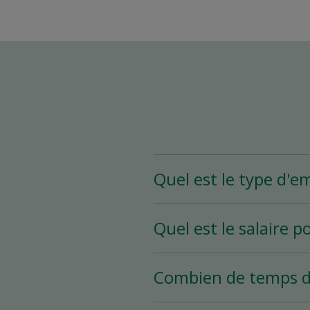
Quel est le type d'e
Le poste d’assistant(e)
Quel est le salaire p
heures et plus par sema
selon vos disponibilités.
Le salaire pour ce poste
Combien de temps d
Le processus d’embauche 