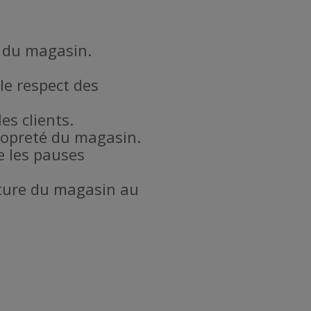
l du magasin.
le respect des
es clients.
propreté du magasin.
e les pauses
meture du magasin au