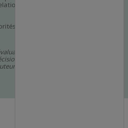
elations
rités et à travailler
évaluation pour
cision de rejet de
cruteurs humains.