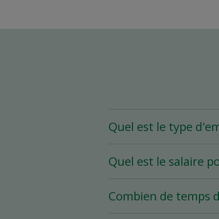
Quel est le type d'e
Le poste d’assistant(e)
Quel est le salaire p
heures et plus par sema
selon vos disponibilités.
Le salaire pour ce poste
Combien de temps d
Le processus d’embauche 