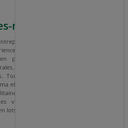
s-nous?
treprise canadienne qui vise à offrir à
érience de magasinage homogène et une
, en proposant un vaste éventail de
rales, de produits consommables et
ers. Tous les magasins sont détenus et
ama et sont bien situés, que ce soit dans
taines, dans des villes de taille moyenne
es villes. Les produits sont vendus
 lots, à des bas prix fixes.