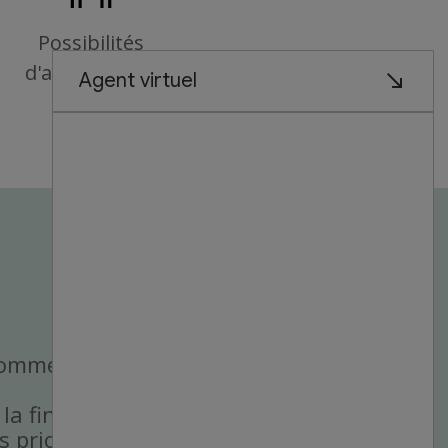
Possibilités
d'avancement
commerce de détail.
 la fin de semaine).
 priorités.