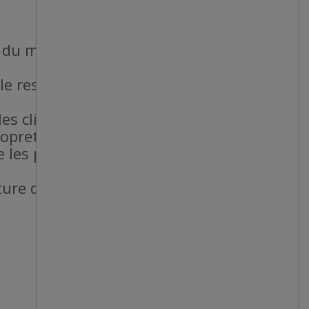
l du magasin.
le respect des
es clients.
propreté du magasin.
e les pauses
meture du magasin au