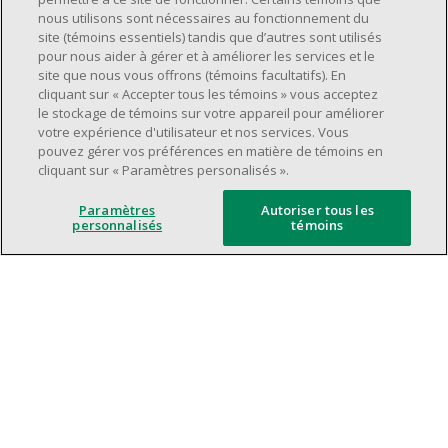
Avoir une grande disponibilité (quarts de
nous utilisons sont nécessaires au fonctionnement du
travail le jour, le soir, la fin de semaine).
site (témoins essentiels) tandis que d’autres sont utilisés
pour nous aider à gérer et à améliorer les services et le
Être capable d'organiser efficacement son
site que nous vous offrons (témoins facultatifs). En
temps et de gérer ses priorités.
cliquant sur « Accepter tous les témoins » vous acceptez
Excellentes compétences en matière de
le stockage de témoins sur votre appareil pour améliorer
votre expérience d'utilisateur et nos services. Vous
communication et de relations
pouvez gérer vos préférences en matière de témoins en
interpersonnelles.
cliquant sur « Paramètres personalisés ».
Avoir du leadership et un bon esprit
d'équipe.
Paramètres
Autoriser tous les
personnalisés
témoins
Capacité à effectuer plusieurs tâches à la
fois, à établir des priorités et à travailler
dans un environnement dynamique, rapide,
et à fort volume.
Être axé sur le service à la clientèle.
L'intelligence artificielle est utilisée
uniquement comme outil d'évaluation pour
soutenir le processus de recrutement. Elle ne