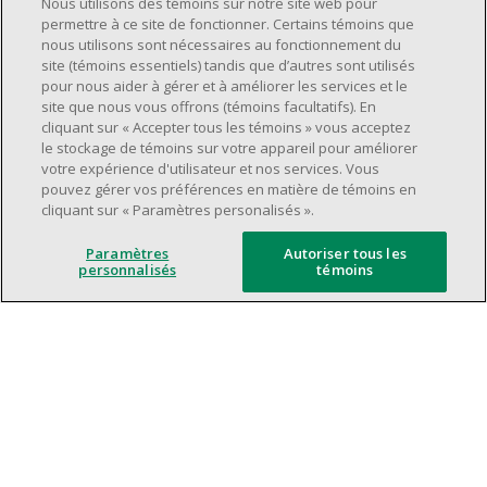
Nous utilisons des témoins sur notre site web pour
supervision.
permettre à ce site de fonctionner. Certains témoins que
nous utilisons sont nécessaires au fonctionnement du
Avoir une grande disponibilité (quarts de
site (témoins essentiels) tandis que d’autres sont utilisés
travail le jour, le soir, la fin de semaine).
pour nous aider à gérer et à améliorer les services et le
Être capable d'organiser efficacement son
site que nous vous offrons (témoins facultatifs). En
cliquant sur « Accepter tous les témoins » vous acceptez
temps et de gérer ses priorités.
le stockage de témoins sur votre appareil pour améliorer
Excellentes compétences en matière de
votre expérience d'utilisateur et nos services. Vous
communication et de relations
pouvez gérer vos préférences en matière de témoins en
cliquant sur « Paramètres personalisés ».
interpersonnelles.
Avoir du leadership et un bon esprit
Paramètres
Autoriser tous les
d'équipe.
personnalisés
témoins
Capacité à effectuer plusieurs tâches à la
fois, à établir des priorités et à travailler
dans un environnement dynamique, rapide,
et à fort volume.
Être axé sur le service à la clientèle.
L'intelligence artificielle est utilisée
uniquement comme outil d'évaluation pour