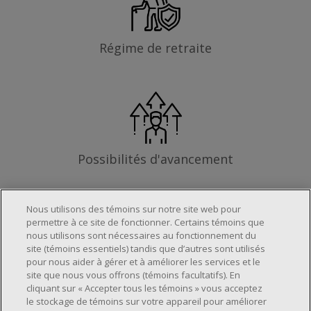
Régime de retraite
Possibilités d'avancement
Nous utilisons des témoins sur notre site web pour
permettre à ce site de fonctionner. Certains témoins que
Les exigences
nous utilisons sont nécessaires au fonctionnement du
site (témoins essentiels) tandis que d’autres sont utilisés
pour nous aider à gérer et à améliorer les services et le
site que nous vous offrons (témoins facultatifs). En
Horaire de travail déterminé en fonction
cliquant sur « Accepter tous les témoins » vous acceptez
le stockage de témoins sur votre appareil pour améliorer
des besoins opérationnels du magasin.