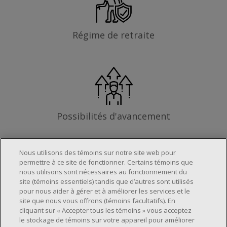
Régime de retraite
Possibilités d'avancement
Nous utilisons des témoins sur notre site web pour
permettre à ce site de fonctionner. Certains témoins que
Les exigences
nous utilisons sont nécessaires au fonctionnement du
site (témoins essentiels) tandis que d’autres sont utilisés
pour nous aider à gérer et à améliorer les services et le
site que nous vous offrons (témoins facultatifs). En
Horaire de travail déterminé en fonction
cliquant sur « Accepter tous les témoins » vous acceptez
le stockage de témoins sur votre appareil pour améliorer
des besoins opérationnels du magasin.