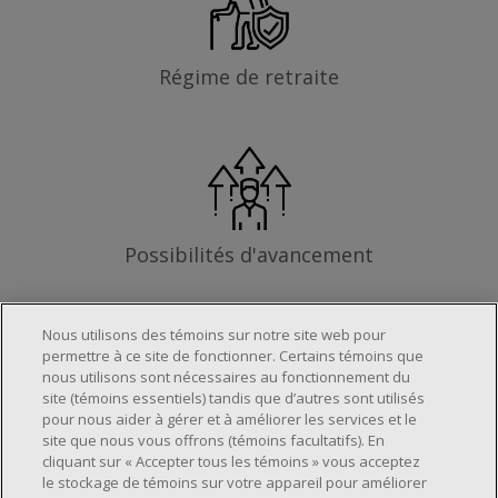
Régime de retraite
Possibilités d'avancement
Nous utilisons des témoins sur notre site web pour
permettre à ce site de fonctionner. Certains témoins que
Les exigences
nous utilisons sont nécessaires au fonctionnement du
site (témoins essentiels) tandis que d’autres sont utilisés
pour nous aider à gérer et à améliorer les services et le
site que nous vous offrons (témoins facultatifs). En
Horaire de travail déterminé en fonction
cliquant sur « Accepter tous les témoins » vous acceptez
le stockage de témoins sur votre appareil pour améliorer
des besoins opérationnels du magasin.