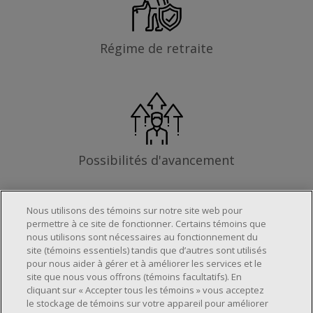
Régime de retraite
Possibilités d'avancement
Nous utilisons des témoins sur notre site web pour
permettre à ce site de fonctionner. Certains témoins que
Les exigences
nous utilisons sont nécessaires au fonctionnement du
site (témoins essentiels) tandis que d’autres sont utilisés
pour nous aider à gérer et à améliorer les services et le
site que nous vous offrons (témoins facultatifs). En
Horaire de travail déterminé en fonction
cliquant sur « Accepter tous les témoins » vous acceptez
le stockage de témoins sur votre appareil pour améliorer
des besoins opérationnels du magasin.