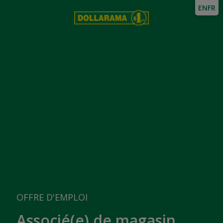
EN
FR
OFFRE D'EMPLOI
Associé(e) de magasin