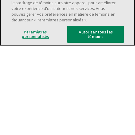
Horaire de travail déterminé en fonction
le stockage de témoins sur votre appareil pour améliorer
des besoins opérationnels du magasin.
votre expérience d'utilisateur et nos services. Vous
pouvez gérer vos préférences en matière de témoins en
Capacité à travailler en équipe.
cliquant sur « Paramètres personalisés ».
Capacité à travailler dans un milieu
dynamique et rapide.
Paramètres
Autoriser tous les
personnalisés
témoins
Axé sur le service à la clientèle.
L'intelligence artificielle est utilisée
uniquement comme outil d'évaluation pour
soutenir le processus de recrutement. Elle ne
prend jamais de décision de rejet de
candidature. Toutes les décisions finales
sont prises par des recruteurs humains.
Les tâches