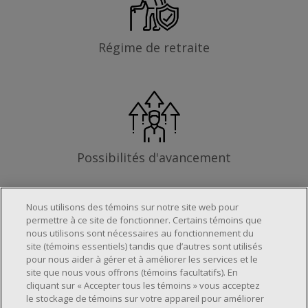
Régime de retraite
Possibilités d'avancement
Nous utilisons des témoins sur notre site web pour
permettre à ce site de fonctionner. Certains témoins que
Les exigences
nous utilisons sont nécessaires au fonctionnement du
site (témoins essentiels) tandis que d’autres sont utilisés
pour nous aider à gérer et à améliorer les services et le
site que nous vous offrons (témoins facultatifs). En
Horaire de travail déterminé en fonction
cliquant sur « Accepter tous les témoins » vous acceptez
le stockage de témoins sur votre appareil pour améliorer
des besoins opérationnels du magasin.