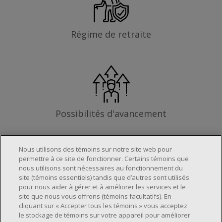
Régime de retraite
Possibilités d'avancement
Nous utilisons des témoins sur notre site web pour
permettre à ce site de fonctionner. Certains témoins que
Les exigences
nous utilisons sont nécessaires au fonctionnement du
site (témoins essentiels) tandis que d’autres sont utilisés
pour nous aider à gérer et à améliorer les services et le
site que nous vous offrons (témoins facultatifs). En
Horaire de travail déterminé en fonction
cliquant sur « Accepter tous les témoins » vous acceptez
le stockage de témoins sur votre appareil pour améliorer
des besoins opérationnels du magasin.