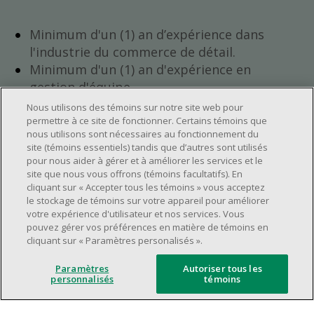
Minimum d'un (1) an d’expérience dans
l'industrie du commerce de détail.
Minimum d'un (1) an d'expérience en
gestion d'équipe.
Avoir l’ambition de progresser au sein de
Nous utilisons des témoins sur notre site web pour
l’entreprise.
permettre à ce site de fonctionner. Certains témoins que
nous utilisons sont nécessaires au fonctionnement du
Avoir une grande disponibilité (quarts de
site (témoins essentiels) tandis que d’autres sont utilisés
travail le jour, le soir, la fin de semaine).
pour nous aider à gérer et à améliorer les services et le
Horaire de travail à déterminer selon les
site que nous vous offrons (témoins facultatifs). En
cliquant sur « Accepter tous les témoins » vous acceptez
besoins opérationnels du magasin.
le stockage de témoins sur votre appareil pour améliorer
Être capable d’organiser efficacement son
votre expérience d'utilisateur et nos services. Vous
temps et de gérer ses priorités.
pouvez gérer vos préférences en matière de témoins en
cliquant sur « Paramètres personalisés ».
Avoir de bonnes aptitudes en leadership et
en communication.
Paramètres
Autoriser tous les
Capacité à s'épanouir dans un
personnalisés
témoins
environnement de travail dynamique,