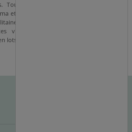
ers. Tous les magasins sont détenus et
ama et sont bien situés, que ce soit dans
taines, dans des villes de taille moyenne
es villes. Les produits sont vendus
 lots, à des bas prix fixes.