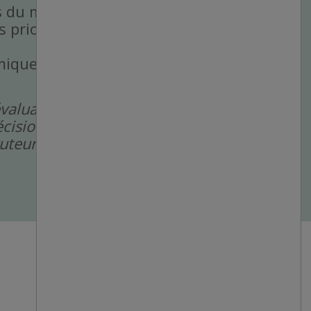
ls du magasin.
 priorités.
que, rapide et à fort
évaluation pour
cision de rejet de
cruteurs humains.