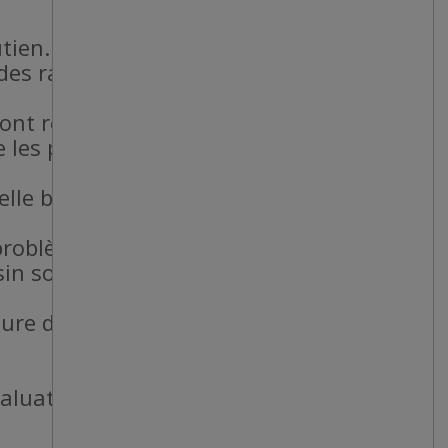
utien.
es rayons, ainsi que
sont respectées.
e les pauses
lle basées sur la
problèmes.
sin soient respectées
meture du magasin au
valuation du