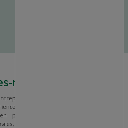
s-nous?
treprise canadienne qui vise à offrir à
érience de magasinage homogène et une
, en proposant un vaste éventail de
rales, de produits consommables et