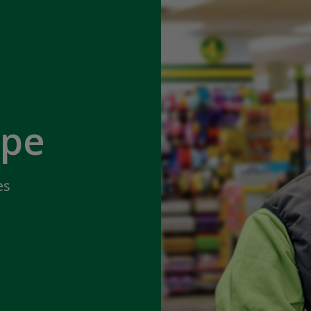
ipe
es