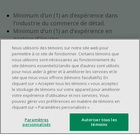
Minimum d'un (1) an d’expérience dans
l'industrie du commerce de détail.
Minimum d'un (1) an d'expérience en
gestion d'équipe.
Avoir l’ambition de progresser au sein de
Nous utilisons des témoins sur notre site web pour
l’entreprise.
permettre à ce site de fonctionner. Certains témoins que
nous utilisons sont nécessaires au fonctionnement du
Avoir une grande disponibilité (quarts de
site (témoins essentiels) tandis que d’autres sont utilisés
travail le jour, le soir, la fin de semaine).
pour nous aider à gérer et à améliorer les services et le
Horaire de travail à déterminer selon les
site que nous vous offrons (témoins facultatifs). En
cliquant sur « Accepter tous les témoins » vous acceptez
besoins opérationnels du magasin.
le stockage de témoins sur votre appareil pour améliorer
Être capable d’organiser efficacement son
votre expérience d'utilisateur et nos services. Vous
temps et de gérer ses priorités.
pouvez gérer vos préférences en matière de témoins en
cliquant sur « Paramètres personalisés ».
Avoir de bonnes aptitudes en leadership et
en communication.
Paramètres
Autoriser tous les
Capacité à s'épanouir dans un
personnalisés
témoins
environnement de travail dynamique,