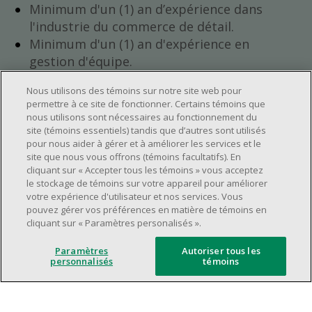
Minimum d'un (1) an d’expérience dans
l'industrie du commerce de détail.
Minimum d'un (1) an d'expérience en
gestion d'équipe.
Avoir l’ambition de progresser au sein de
Nous utilisons des témoins sur notre site web pour
l’entreprise.
permettre à ce site de fonctionner. Certains témoins que
Avoir une grande disponibilité (quarts de
nous utilisons sont nécessaires au fonctionnement du
travail le jour, le soir, la fin de semaine).
site (témoins essentiels) tandis que d’autres sont utilisés
pour nous aider à gérer et à améliorer les services et le
Horaire de travail à déterminer selon les
site que nous vous offrons (témoins facultatifs). En
besoins opérationnels du magasin.
cliquant sur « Accepter tous les témoins » vous acceptez
Être capable d’organiser efficacement son
le stockage de témoins sur votre appareil pour améliorer
votre expérience d'utilisateur et nos services. Vous
temps et de gérer ses priorités.
pouvez gérer vos préférences en matière de témoins en
Avoir de bonnes aptitudes en leadership et
cliquant sur « Paramètres personalisés ».
en communication.
Paramètres
Autoriser tous les
Capacité à s'épanouir dans un
personnalisés
témoins
environnement de travail dynamique,
rapide et à fort volume.