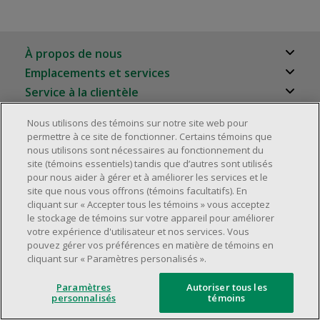
À propos de nous
Emplacements et services
À propos
Service à la clientèle
Localisateur de magasins
Carrières
Foire aux questions
Nous utilisons des témoins sur notre site web pour
Relation avec les investisseurs
©2025 Dollarama Inc. Tous droits réservés.
permettre à ce site de fonctionner. Certains témoins que
Rappels de produits
Aspects juridiques
nous utilisons sont nécessaires au fonctionnement du
Partenaires immobiliers
Politique d'accessibilité
site (témoins essentiels) tandis que d’autres sont utilisés
Nous joindre
pour nous aider à gérer et à améliorer les services et le
site que nous vous offrons (témoins facultatifs). En
Gestion des témoins
cliquant sur « Accepter tous les témoins » vous acceptez
le stockage de témoins sur votre appareil pour améliorer
votre expérience d'utilisateur et nos services. Vous
pouvez gérer vos préférences en matière de témoins en
cliquant sur « Paramètres personalisés ».
Paramètres
Autoriser tous les
personnalisés
témoins