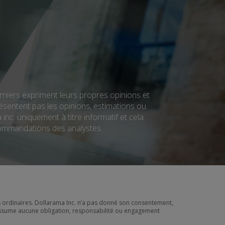
rniers expriment leurs propres opinions et
résentent pas les opinions, estimations ou
nc. uniquement à titre informatif et cela
ecommandations des analystes.
s ordinaires. Dollarama Inc. n’a pas donné son consentement,
n’assume aucune obligation, responsabilité ou engagement