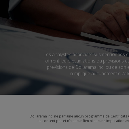
Les analystes financiers susmentionnés co
offrent leurs estimations ou prévisions q
prévisions de Dollarama inc. ou de son é
n’implique aucunement qu’ell
Dollarama Inc. ne parraine aucun programme de Certificats 
ne consent pas et n’a aucun lien ni aucune implication 