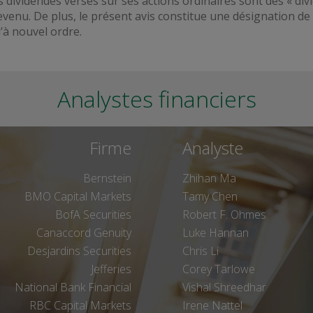
es dividendes versés sur ses actions ordinaires sont des « 
 revenu. De plus, le présent avis constitue une désignation
u’à nouvel ordre.
Analystes financiers
Firme
Analyste
Bernstein
Zhihan Ma
BMO Capital Markets
Tamy Chen
BofA Securities
Robert F. Ohmes
Canaccord Genuity
Luke Hannan
Desjardins Securities
Chris Li
Jefferies
Corey Tarlowe
National Bank Financial
Vishal Shreedhar
RBC Capital Markets
Irene Nattel