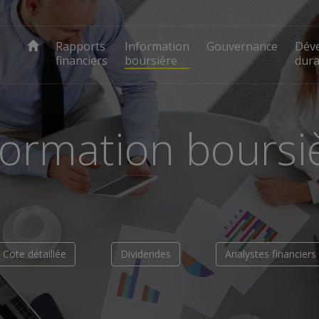
Rapports
Information
Gouvernance
Dév
financiers
boursière
dura
formation boursi
Cote détaillée
Dividendes
Analystes financiers