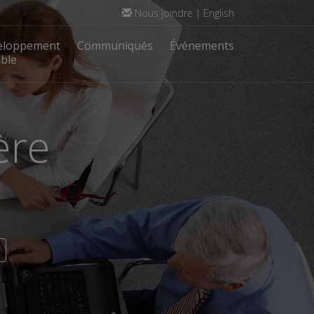
Nous joindre
|
English
eloppement
Communiqués
Événements
ble
ère