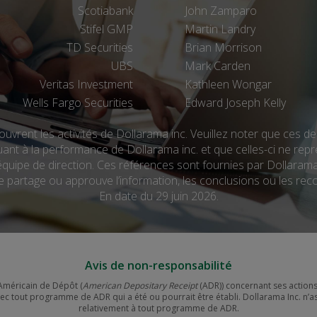
Scotiabank
John Zamparo
Stifel GMP
Martin Landry
TD Securities
Brian Morrison
UBS
Mark Carden
Veritas Investment
Kathleen Wongar
Wells Fargo Securities
Edward Joseph Kelly
uvrent les activités de Dollarama inc. Veuillez noter que ces de
uant à la performance de Dollarama inc. et que celles-ci ne rep
quipe de direction. Ces références sont fournies par Dollarama i
e partage ou approuve l’information, les conclusions ou les r
En date du 29 juin 2026.
Avis de non-responsabilité
Américain de Dépôt (
American Depositary Receipt
(ADR)) concernant ses action
avec tout programme de ADR qui a été ou pourrait être établi. Dollarama Inc. 
relativement à tout programme de ADR.