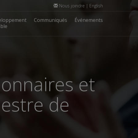
Nous joindre
|
English
eloppement
Communiqués
Événements
ble
ionnaires et
mestre de