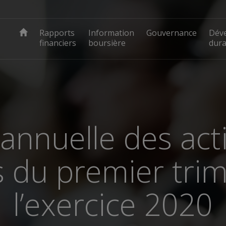
Rapports
Information
Gouvernance
Dév
financiers
boursière
dura
nnuelle des act
s du premier tri
l’exercice 2020