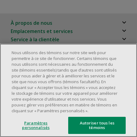
À propos de nous
Emplacements et services
À propos
Service à la clientèle
Localisateur de magasins
Carrières
Foire aux questions
Nous utilisons des témoins sur notre site web pour
Relation avec les investisseurs
©2025 Dollarama Inc. Tous droits réservés.
permettre à ce site de fonctionner. Certains témoins que
Rappels de produits
Aspects juridiques
nous utilisons sont nécessaires au fonctionnement du
Partenaires immobiliers
Politique d'accessibilité
site (témoins essentiels) tandis que d’autres sont utilisés
Nous joindre
pour nous aider à gérer et à améliorer les services et le
site que nous vous offrons (témoins facultatifs). En
Gestion des témoins
cliquant sur « Accepter tous les témoins » vous acceptez
le stockage de témoins sur votre appareil pour améliorer
votre expérience d'utilisateur et nos services. Vous
pouvez gérer vos préférences en matière de témoins en
cliquant sur « Paramètres personalisés ».
Paramètres
Autoriser tous les
personnalisés
témoins