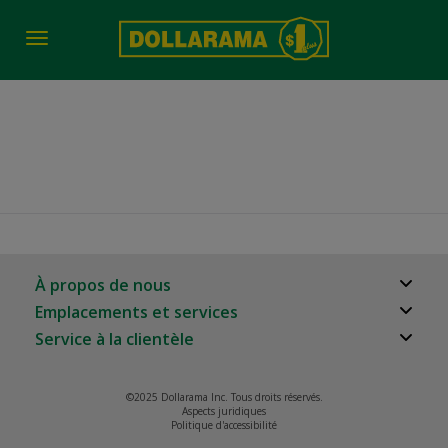
Toggle
navigation
Auto Draft
À propos de nous
Emplacements et services
À propos
Service à la clientèle
Localisateur de magasins
Carrières
Foire aux questions
Relation avec les investisseurs
©2025 Dollarama Inc. Tous droits réservés.
Rappels de produits
Aspects juridiques
Partenaires immobiliers
Politique d'accessibilité
Nous joindre