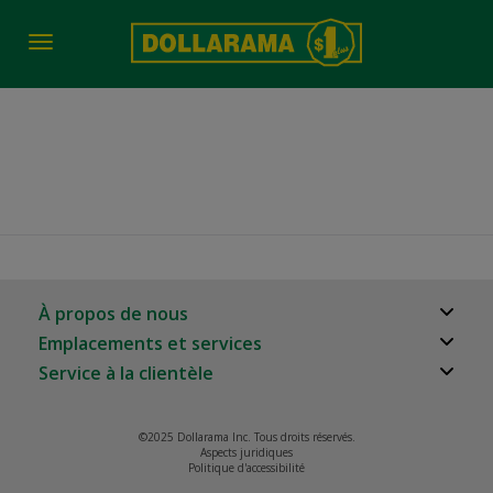
Toggle
navigation
job-fair-date-time 2390
À propos de nous
Emplacements et services
À propos
Service à la clientèle
Localisateur de magasins
Carrières
Foire aux questions
Relation avec les investisseurs
©2025 Dollarama Inc. Tous droits réservés.
Rappels de produits
Aspects juridiques
Partenaires immobiliers
Politique d'accessibilité
Nous joindre