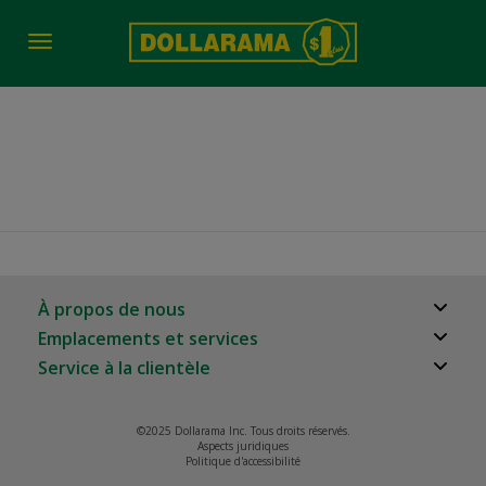
Toggle
navigation
job-fair-date-time 2851
À propos de nous
Emplacements et services
À propos
Service à la clientèle
Localisateur de magasins
Carrières
Foire aux questions
Relation avec les investisseurs
©2025 Dollarama Inc. Tous droits réservés.
Rappels de produits
Aspects juridiques
Partenaires immobiliers
Politique d'accessibilité
Nous joindre