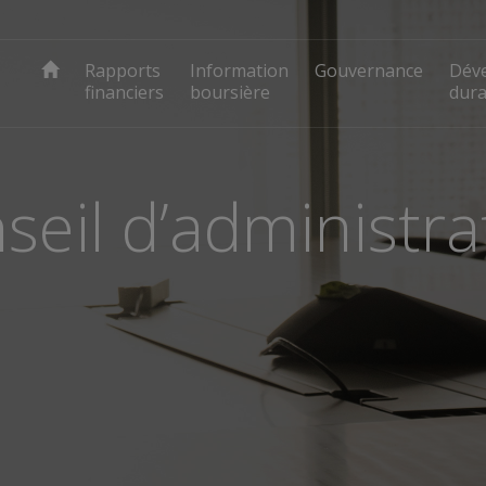
Rapports
Information
Gouvernance
Dév
financiers
boursière
dura
seil d’administra