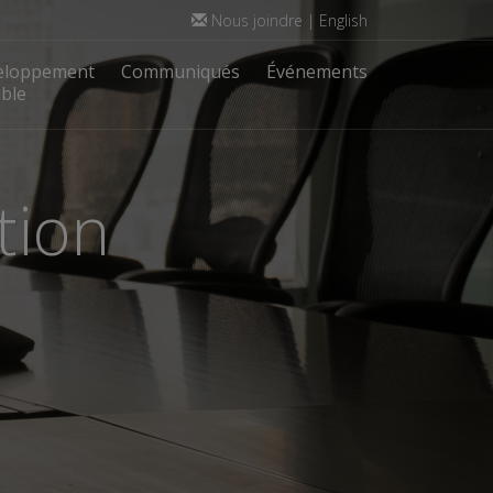
Nous joindre
|
English
eloppement
Communiqués
Événements
ble
tion