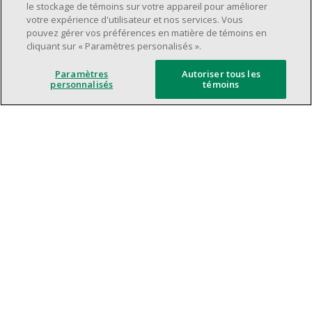
Horaire de travail déterminé en fonction
le stockage de témoins sur votre appareil pour améliorer
des besoins opérationnels du magasin.
votre expérience d'utilisateur et nos services. Vous
pouvez gérer vos préférences en matière de témoins en
Capacité à travailler en équipe.
cliquant sur « Paramètres personalisés ».
Capacité à travailler dans un milieu
dynamique et rapide.
Paramètres
Autoriser tous les
personnalisés
témoins
Axé sur le service à la clientèle.
L'intelligence artificielle est utilisée
uniquement comme outil d'évaluation pour
soutenir le processus de recrutement. Elle ne
prend jamais de décision de rejet de
candidature. Toutes les décisions finales
sont prises par des recruteurs humains.
Les tâches